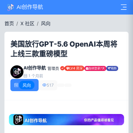
AI创作导航
首页
X 社区
风向
美国放行GPT-5.6 OpenAI本周将
上线三款重磅模型
AI创作导航
管理员
LV4 资深
连续登录7天
萌新
1 个月前
风向
517