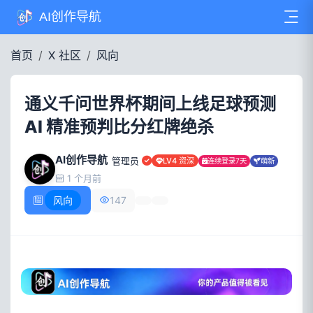
AI创作导航
首页
X 社区
风向
通义千问世界杯期间上线足球预测
AI 精准预判比分红牌绝杀
AI创作导航
管理员
LV4 资深
连续登录7天
萌新
1 个月前
风向
147