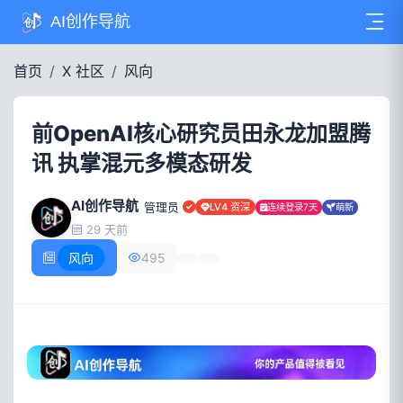
AI创作导航
首页
X 社区
风向
前OpenAI核心研究员田永龙加盟腾
讯 执掌混元多模态研发
AI创作导航
管理员
LV4 资深
连续登录7天
萌新
29 天前
风向
495