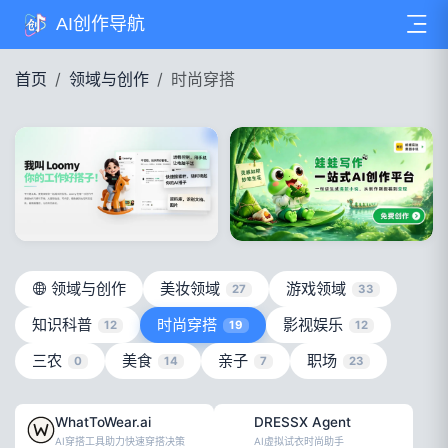
AI创作导航
首页
领域与创作
时尚穿搭
领域与创作
美妆领域
游戏领域
27
33
知识科普
时尚穿搭
影视娱乐
12
19
12
三农
美食
亲子
职场
0
14
7
23
WhatToWear.ai
DRESSX Agent
AI穿搭工具助力快速穿搭决策
AI虚拟试衣时尚助手