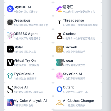
Style3D AI
潮际汇
全链路时尚AI设计平台
一站式时尚AI全链路创作平台
Dressrious
Threadsense
AI穿搭规划与数字衣橱服务平台
AI穿搭助手，提供专属穿搭方案
DRESSX Agent
Clueless
AI虚拟试穿时尚穿搭助手
AI驱动个人衣橱智能穿搭规划
Stylar
Cladwell
AI虚拟穿搭试穿工具
AI智能穿搭造型助手
Virtual Try On
Uwear
AI虚拟试穿 一键换风格
AI时尚电商解决方案
TryOnGenius
StyleGen AI
AI虚拟试衣 穿搭参考
AI衣柜穿搭智能顾问
Silque AI
Outafit
AI时尚穿搭助手，精准搭衣
AI穿搭评分与建议工具
My Color Analysis AI
AI Clothes Changer
AI精准测专属色彩
AI一键虚拟试穿换衣