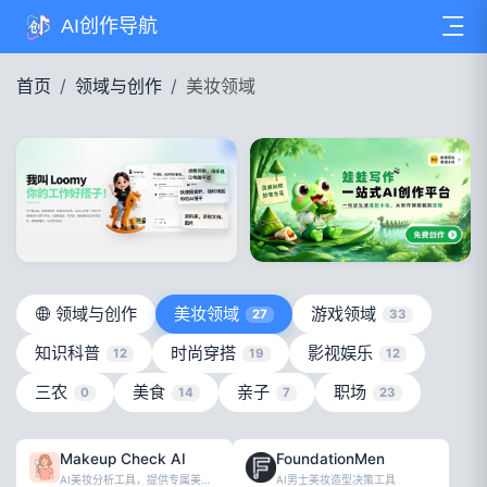
AI创作导航
首页
领域与创作
美妆领域
领域与创作
美妆领域
游戏领域
27
33
知识科普
时尚穿搭
影视娱乐
12
19
12
三农
美食
亲子
职场
0
14
7
23
Makeup Check AI
FoundationMen
AI美妆分析工具，提供专属美容方案与教程
AI男士美妆造型决策工具