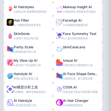
AI Hairstyles
Makeup Insight AI
AI虚拟试发 智能推荐适配发型
AI智能测妆 定制美妆优化建议
Hair Filter
FaceAge AI
AI一键模拟更换发型发色
AI多维度检测面部年龄
SkinGenie
Face Symmetry Test
AI定制个性化护肤方案
AI人脸对称性免费检测
Pretty Scale
SkinCareLens
AI颜值脸型评测工具
My Glow Up AI
ivisual AI
AI驱动的个性化蜕变工具
AI视觉美化与营销素材工具
Hairstyle AI
AI Face Shape Detector
免费AI虚拟试发型工具
AI脸型检测，助力造型决策
AI眼型分析工具
COSR.AI
AI测眼型，解锁专属美妆技巧
化妆品批号查询与保质期计算器
AI Hairstyle
AI Hair Changer
AI在线发型变换工具
AI在线换发型发色