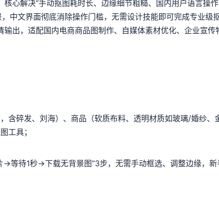
I工具，核心解决“手动抠图耗时长、边缘细节粗糙、国内用户语言
背景，中文界面彻底消除操作门槛，无需设计技能即可完成专业级
输出，适配国内电商商品图制作、自媒体素材优化、企业宣传物料处
，含碎发、刘海）、商品（软质布料、透明材质如玻璃/婚纱、
抠图工具；
片→等待1秒→下载无背景图”3步，无需手动框选、调整边缘，