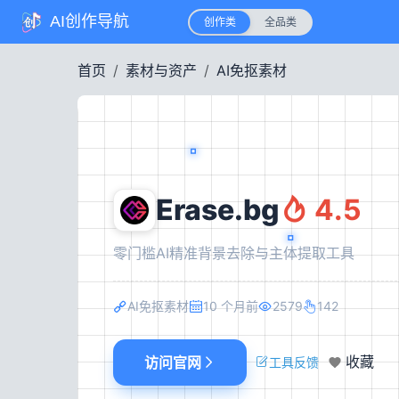
AI创作导航
创作类
全品类
首页
素材与资产
AI免抠素材
Erase.bg
4.5
零门槛AI精准背景去除与主体提取工具
AI免抠素材
10 个月前
2579
142
访问官网
收藏
工具反馈