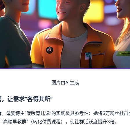
图片由AI生成
，让需求“各得其所”
。母婴博主“暖暖育儿说”的实践极具参考性：她将5万粉丝社群
合
、“高端早教群”（转化付费课程），使社群活跃度提升3倍。