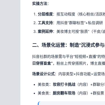
：
实操方法
：按互动程度（核心粉丝/活跃
分层维度
：用抖音“群聊标签”+私信调研
工具支持
：美妆博主可按“肤质”（干皮/
案例延伸
二、场景化运营：制造“沉浸式参与
抖音社群的场景需与平台“短视频+直播”的
，粉丝上传穿搭照片，博主直播
日穿搭盲盒”
：内容类型×抖音功能=运营场
场景设计公式
美妆类：
（内容）+群聊分
妆容打卡挑战
美食类：
（内容）+群投票
厨房翻车现场