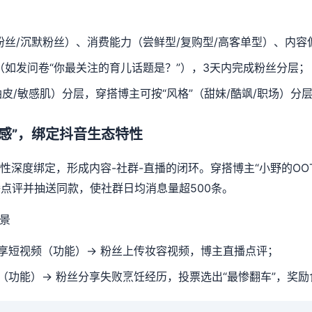
粉丝/沉默粉丝）、消费能力（尝鲜型/复购型/高客单型）、内容
（如发问卷“你最关注的育儿话题是？”），3天内完成粉丝分层；
油皮/敏感肌）分层，穿搭博主可按“风格”（甜妹/酷飒/职场）分
感”，绑定抖音生态特性
特性深度绑定，形成内容-社群-直播的闭环。穿搭博主“小野的OO
点评并抽送同款，使社群日均消息量超500条。
景
享短视频（功能）→ 粉丝上传妆容视频，博主直播点评；
（功能）→ 粉丝分享失败烹饪经历，投票选出“最惨翻车”，奖