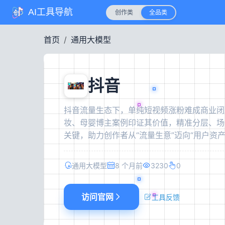
AI工具导航
创作类
全品类
首页
通用大模型
抖音
抖音流量生态下，单纯短视频涨粉难成商业闭
妆、母婴博主案例印证其价值，精准分层、场
关键，助力创作者从“流量生意”迈向“用户资
通用大模型
8 个月前
3230
0
访问官网
工具反馈