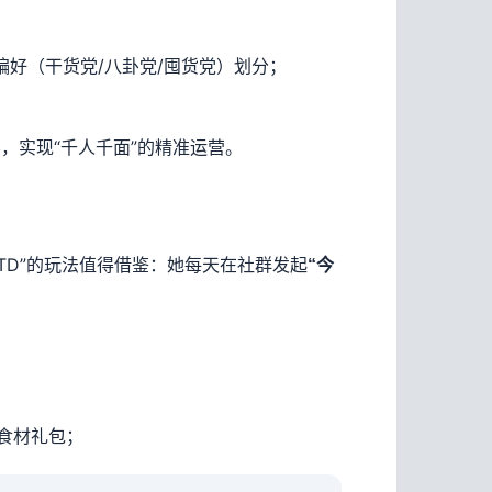
偏好（干货党/八卦党/囤货党）划分；
层，实现“千人千面”的精准运营。
TD”的玩法值得借鉴：她每天在社群发起
“今
励食材礼包；