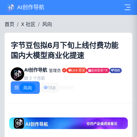
AI创作导航
首页
X 社区
风向
字节豆包拟6月下旬上线付费功能
国内大模型商业化提速
AI创作导航
管理员
LV4 资深
连续登录7天
萌新
2 个月前
风向
158