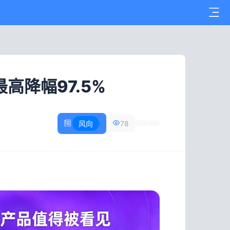
最高降幅97.5%
风向
78