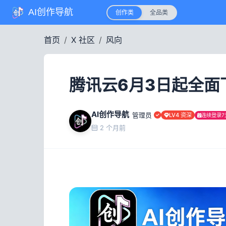
AI创作导航
创作类
全品类
首页
X 社区
风向
腾讯云6月3日起全面下调
AI创作导航
管理员
LV4 资深
连续登录7
2 个月前