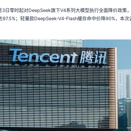
零时起对DeepSeek旗下V4系列大模型执行全面降价政策，其中主
.5%；轻量款DeepSeek-V4-Flash缓存命中价降90%