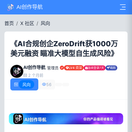
AI创作导航
首页
X 社区
风向
《AI合规创企ZeroDrift获1000万
美元融资 瞄准大模型自生成风险》
AI创作导航
管理员
LV4 资深
连续登录7天
萌新
2 个月前
风向
56