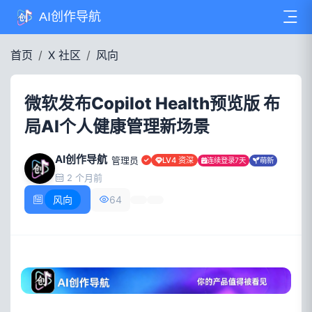
AI创作导航
首页
X 社区
风向
微软发布Copilot Health预览版 布
局AI个人健康管理新场景
AI创作导航
管理员
LV4 资深
连续登录7天
萌新
2 个月前
风向
64