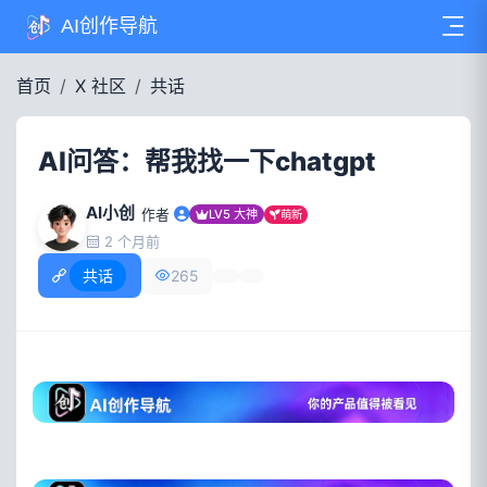
AI创作导航
首页
X 社区
共话
AI问答：帮我找一下chatgpt
AI小创
作者
LV5 大神
萌新
2 个月前
共话
265