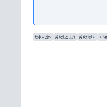
数字人创作
剪映生态工具
剪映即梦AI
AI