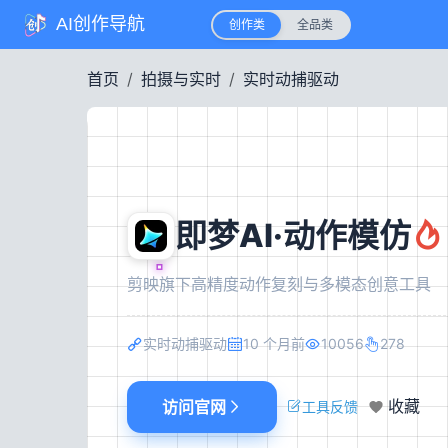
AI创作导航
创作类
全品类
首页
拍摄与实时
实时动捕驱动
即梦AI·动作模仿
剪映旗下高精度动作复刻与多模态创意工具
实时动捕驱动
10 个月前
10056
278
访问官网
收藏
工具反馈