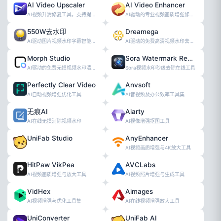
AI Video Upscaler
AI Video Enhancer
AI视频升清修复工具，支持提升至4K分辨
AI驱动的专业视频画质增强修复工具
550W去水印
Dreamega
AI驱动图片视频水印字幕智能去除工具
AI驱动的免费高清视频水印去除工具
Morph Studio
Sora Watermark Remover
AI驱动的免费无损视频水印清除工具
Sora视频水印秒级去除在线工具
Perfectly Clear Video
Anvsoft
AI自动视频增强优化工具
AI音视频及办公效率工具集
无痕AI
Aiarty
AI在线无损消除视频水印
AI视像增强抠图工具
UniFab Studio
AnyEnhancer
AI视频画质增强与4K放大工具
HitPaw VikPea
AVCLabs
AI视频画质增强与放大工具
AI视频照片增强与生成工具
VidHex
Aimages
AI视频增强与优化工具集
AI在线视频增强放大工具
UniConverter
UniFab AI