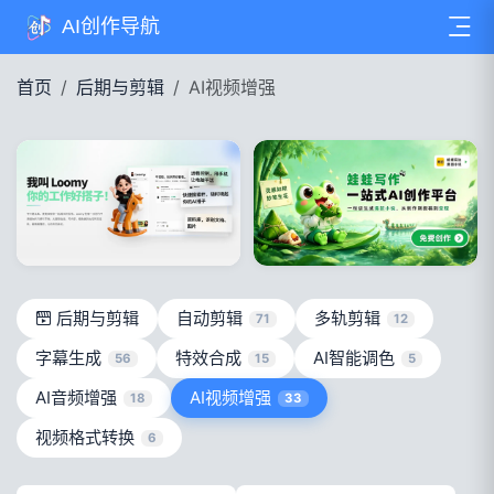
AI创作导航
首页
后期与剪辑
AI视频增强
后期与剪辑
自动剪辑
多轨剪辑
71
12
字幕生成
特效合成
AI智能调色
56
15
5
AI音频增强
AI视频增强
18
33
视频格式转换
6