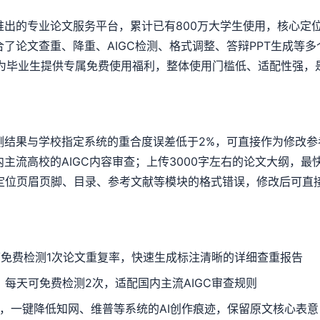
公司推出的专业论文服务平台，累计已有800万大学生使用，核心
整合了论文查重、降重、AIGC检测、格式调整、答辩PPT生成
为毕业生提供专属免费使用福利，整体使用门槛低、适配性强，
检测结果与学校指定系统的重合度误差低于2%，可直接作为修改参
内主流高校的AIGC内容审查；上传3000字左右的论文大纲，
准定位页眉页脚、目录、参考文献等模块的格式错误，修改后可直
免费检测1次论文重复率，快速生成标注清晰的详细查重报告
比，每天可免费检测2次，适配国内主流AIGC审查规则
模型，一键降低知网、维普等系统的AI创作痕迹，保留原文核心表意