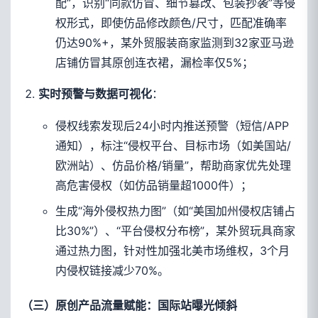
配”，识别“同款仿冒、细节篡改、包装抄袭”等侵
权形式，即使仿品修改颜色/尺寸，匹配准确率
仍达90%+，某外贸服装商家监测到32家亚马逊
店铺仿冒其原创连衣裙，漏检率仅5%；
：
实时预警与数据可视化
侵权线索发现后24小时内推送预警（短信/APP
通知），标注“侵权平台、目标市场（如美国站/
欧洲站）、仿品价格/销量”，帮助商家优先处理
高危害侵权（如仿品销量超1000件）；
生成“海外侵权热力图”（如“美国加州侵权店铺占
比30%”）、“平台侵权分布榜”，某外贸玩具商家
通过热力图，针对性加强北美市场维权，3个月
内侵权链接减少70%。
（三）原创产品流量赋能：国际站曝光倾斜