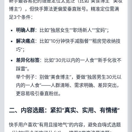
新手最容易犯的错是定位太宽泛（比如“美食博主”“美妆
博主”），但快手算法更偏爱垂直账号。精准定位需满
足3个条件：
：比如“独居女生”“职场新人”“宝妈”；
明确人群
：比如“10分钟快手减脂餐”“租房党收纳技
解决痛点
巧”；
：比如“30元以内的一人食”“新手化妆不
差异化标签
踩雷”。
举个例子：别做“美食博主”，要做“独居男生30元以
内的一人食”——人群清晰、需求明确、差异突出，
更容易吸引垂直粉丝。
二、内容选题：紧扣“真实、实用、有情绪”
快手用户喜欢“有用且接地气”的内容，避免自嗨式选题