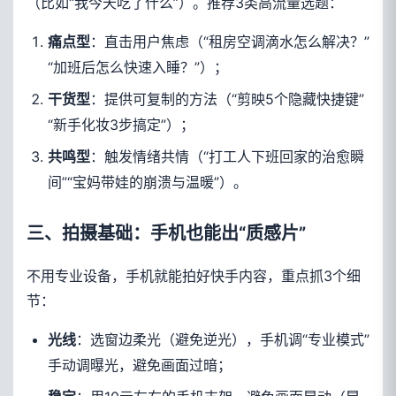
（比如“我今天吃了什么”）。推荐3类高流量选题：
：直击用户焦虑（“租房空调滴水怎么解决？”
痛点型
“加班后怎么快速入睡？”）；
：提供可复制的方法（“剪映5个隐藏快捷键”
干货型
“新手化妆3步搞定”）；
：触发情绪共情（“打工人下班回家的治愈瞬
共鸣型
间”“宝妈带娃的崩溃与温暖”）。
三、拍摄基础：手机也能出“质感片”
不用专业设备，手机就能拍好快手内容，重点抓3个细
节：
：选窗边柔光（避免逆光），手机调“专业模式”
光线
手动调曝光，避免画面过暗；