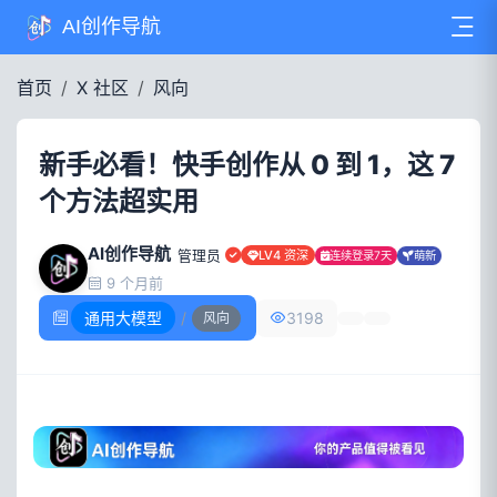
AI创作导航
首页
X 社区
风向
新手必看！快手创作从 0 到 1，这 7
个方法超实用
AI创作导航
管理员
LV4 资深
连续登录7天
萌新
9 个月前
通用大模型
/
3198
风向