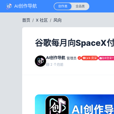
AI创作导航
创作类
全品类
首页
X 社区
风向
谷歌每月向SpaceX
AI创作导航
管理员
LV4 资深
连续登录7
2 个月前