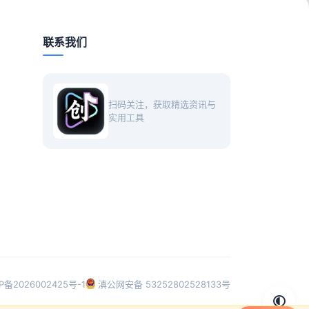
联系我们
扫码关注，获取精选资讯与
实用工具
P备2026002425号-1
滇公网安备 53252802528133号