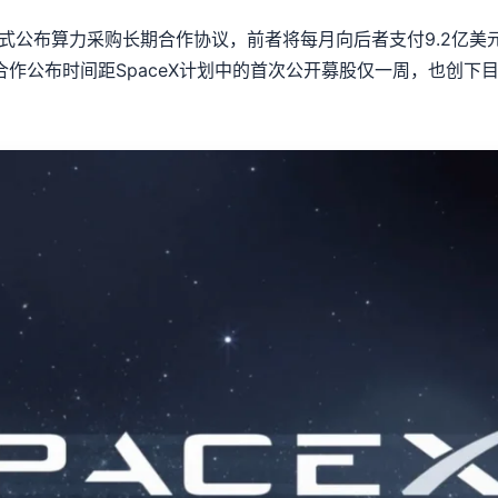
eX正式公布算力采购长期合作协议，前者将每月向后者支付9.2
合作公布时间距SpaceX计划中的首次公开募股仅一周，也创下