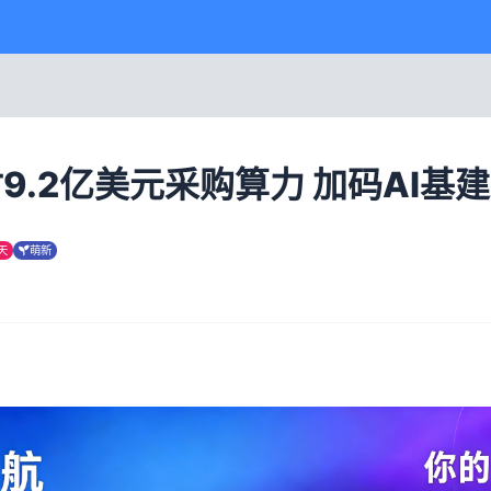
付9.2亿美元采购算力 加码AI基
天
萌新