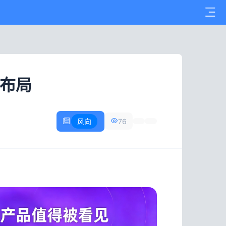
建布局
风向
76