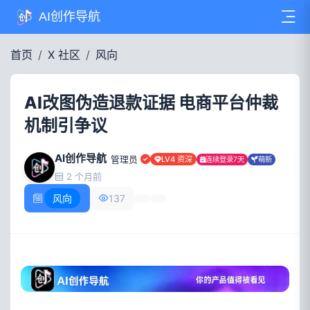
AI创作导航
首页
X 社区
风向
AI改图伪造退款证据 电商平台仲裁
机制引争议
AI创作导航
管理员
LV4 资深
连续登录7天
萌新
2 个月前
风向
137