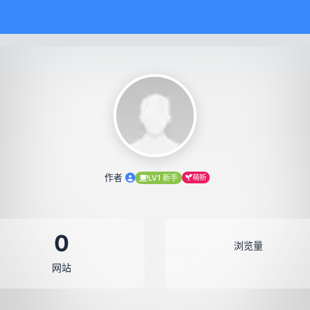
作者
LV1 新手
萌新
0
浏览量
网站