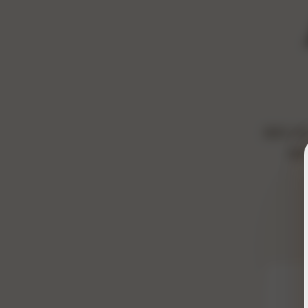
爆款文
飙