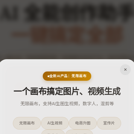
AI 全能创作助
一键搞定全部
案一键生成，智能配图修图，视频脚本自动产出，复刻同款多
算工具箱50+功能覆盖创作全流程，小红书抖音快手电商一站
×
全新AI产品：无限画布
一个画布搞定图片、视频生成
即刻开始
功能演示
联系客服
无限画布，支持AI生图生视频，数字人，混剪等
无限画布
AI生视频
电商升图
宣传片
50+
100x
10+